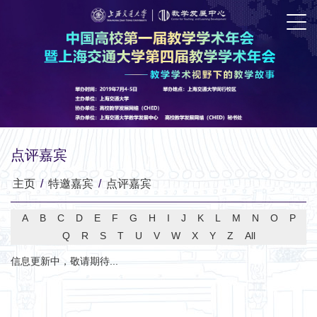
点评嘉宾
主页
/
特邀嘉宾
/
点评嘉宾
A
B
C
D
E
F
G
H
I
J
K
L
M
N
O
P
Q
R
S
T
U
V
W
X
Y
Z
All
信息更新中，敬请期待...