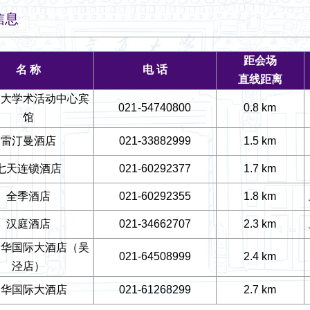
信息
距会场
名
称
电
话
直线距离
交大学术活动中心宾
021-54740800
0.8 km
馆
雷汀曼酒店
021-33882999
1.5 km
七天连锁酒店
021-60292377
1.7 km
全季酒店
021-60292355
1.8 km
汉庭酒店
021-34662707
2.3 km
沪华国际大酒店（吴
021-64508999
2.4 km
泾店）
沪华国际大酒店
021-61268299
2.7 km