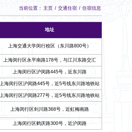
当前位置：
主页
/
交通住宿
/
住宿信息
地址
上海交通大学闵行校区（东川路
800
号）
上海闵行区永平南路
178
号，与江川东路交汇
上海闵行区沪闵路
445
号，近东川路
上海闵行区沪闵路
445
号，近
5
号线东川路地铁站
上海闵行区沪闵路
277
号，近
5
号线东川路地铁站
上海闵行区剑川路
368
号，近虹梅南路
上海闵行区鹤庆路
300
号，近沪闵路