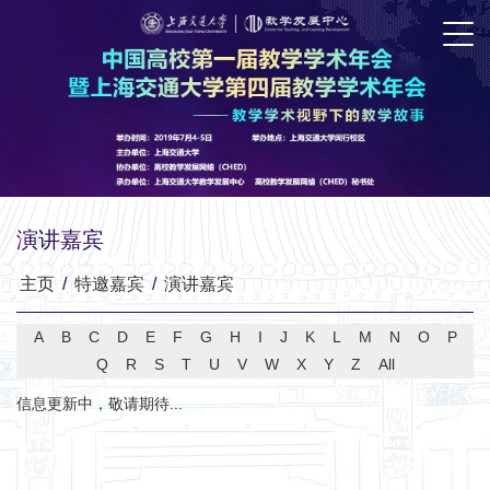
演讲嘉宾
主页
/
特邀嘉宾
/
演讲嘉宾
A
B
C
D
E
F
G
H
I
J
K
L
M
N
O
P
Q
R
S
T
U
V
W
X
Y
Z
All
信息更新中，敬请期待...