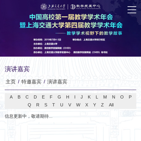
演讲嘉宾
主页
/
特邀嘉宾
/
演讲嘉宾
A
B
C
D
E
F
G
H
I
J
K
L
M
N
O
P
Q
R
S
T
U
V
W
X
Y
Z
All
信息更新中，敬请期待...