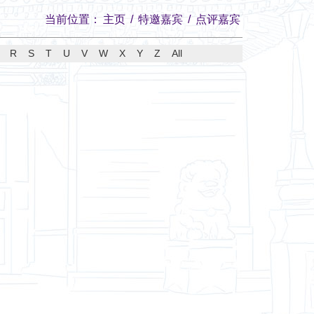
当前位置：
主页
/
特邀嘉宾
/
点评嘉宾
R
S
T
U
V
W
X
Y
Z
All