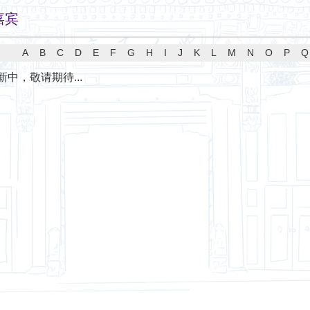
嘉宾
A
B
C
D
E
F
G
H
I
J
K
L
M
N
O
P
Q
中，敬请期待...