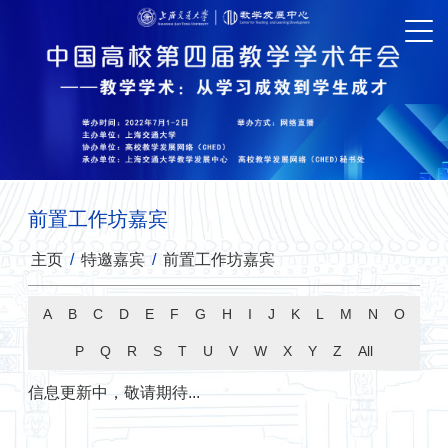
前置工作坊嘉宾
主页
/
特邀嘉宾
/
前置工作坊嘉宾
A
B
C
D
E
F
G
H
I
J
K
L
M
N
O
P
Q
R
S
T
U
V
W
X
Y
Z
All
信息更新中，敬请期待...