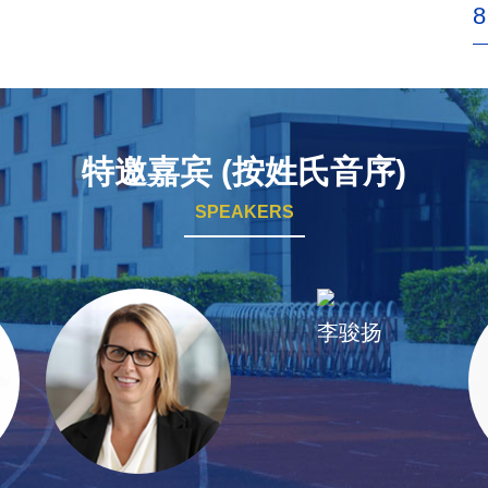
8
特邀嘉宾 (按姓氏音序)
SPEAKERS
李骏扬