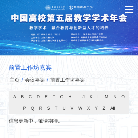
前置工作坊嘉宾
主页
/
会议嘉宾
/
前置工作坊嘉宾
A
B
C
D
E
F
G
H
I
J
K
L
M
N
O
P
Q
R
S
T
U
V
W
X
Y
Z
All
信息更新中，敬请期待...