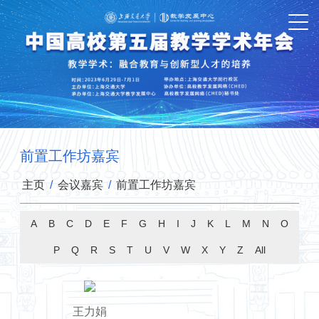
前置工作坊嘉宾
主页
/
会议嘉宾
/
前置工作坊嘉宾
A
B
C
D
E
F
G
H
I
J
K
L
M
N
O
P
Q
R
S
T
U
V
W
X
Y
Z
All
王力娟