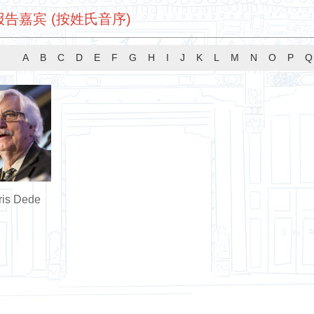
告嘉宾 (按姓氏音序)
A
B
C
D
E
F
G
H
I
J
K
L
M
N
O
P
Q
ris Dede