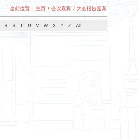
当前位置：
主页
/
会议嘉宾
/
大会报告嘉宾
R
S
T
U
V
W
X
Y
Z
All