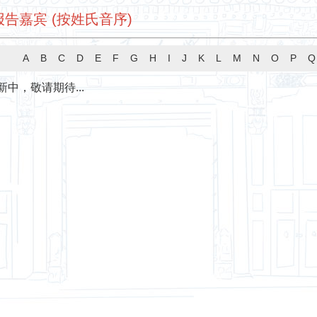
告嘉宾 (按姓氏音序)
A
B
C
D
E
F
G
H
I
J
K
L
M
N
O
P
Q
中，敬请期待...