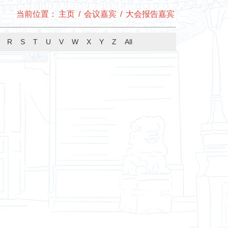
当前位置：
主页
/
会议嘉宾
/
大会报告嘉宾
R
S
T
U
V
W
X
Y
Z
All