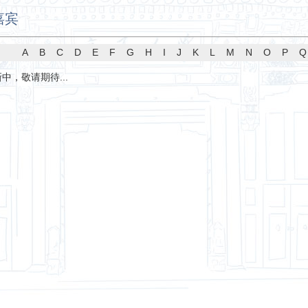
嘉宾
A
B
C
D
E
F
G
H
I
J
K
L
M
N
O
P
Q
中，敬请期待...