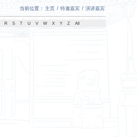
当前位置：
主页
/
特邀嘉宾
/
演讲嘉宾
R
S
T
U
V
W
X
Y
Z
All