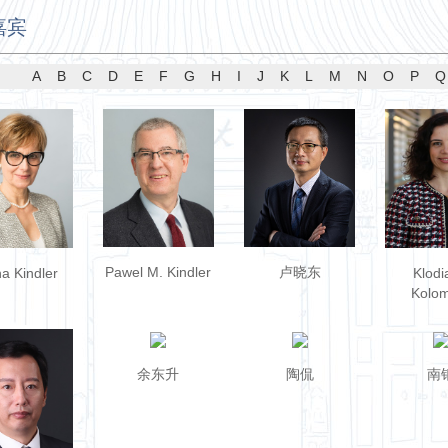
嘉宾
A
B
C
D
E
F
G
H
I
J
K
L
M
N
O
P
Q
Pawel M. Kindler
卢晓东
a Kindler
Klodi
Kolom
余东升
陶侃
南