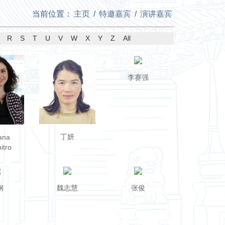
当前位置：
主页
/
特邀嘉宾
/
演讲嘉宾
R
S
T
U
V
W
X
Y
Z
All
李赛强
丁妍
ana
itro
钢
魏志慧
张俊