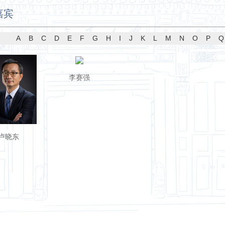
嘉宾
A
B
C
D
E
F
G
H
I
J
K
L
M
N
O
P
Q
李赛强
卢晓东