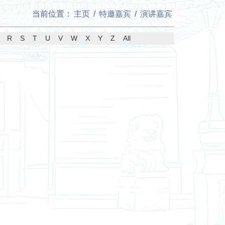
当前位置：
主页
/
特邀嘉宾
/
演讲嘉宾
R
S
T
U
V
W
X
Y
Z
All