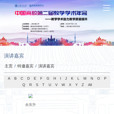
演讲嘉宾
主页
/
特邀嘉宾
/
演讲嘉宾
A
B
C
D
E
F
G
H
I
J
K
L
M
N
O
P
Q
R
S
T
U
V
W
X
Y
Z
All
余东升